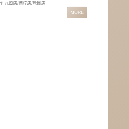
作
九如店/楠梓店/覺民店