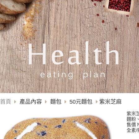
首頁
產品內容
麵包
50元麵包
紫米芝麻
紫米
麵粉
售價 N
全素/