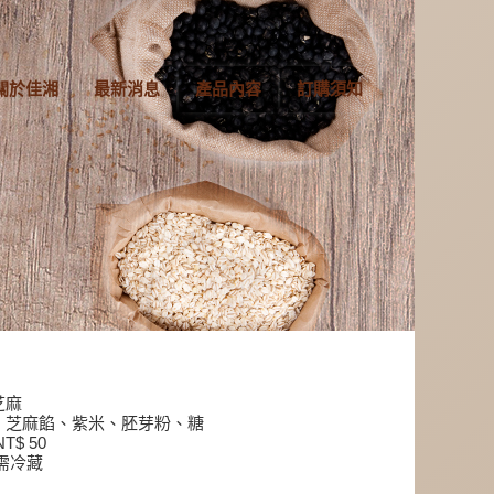
關於佳湘
最新消息
產品內容
訂購須知
芝麻
、芝麻餡、紫米、胚芽粉、糖
T$ 50
需冷藏