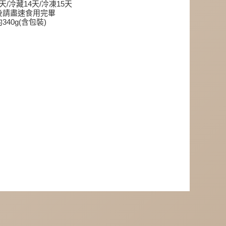
天/冷藏14天/冷凍15天
後請盡速食用完畢
340g(含包裝)