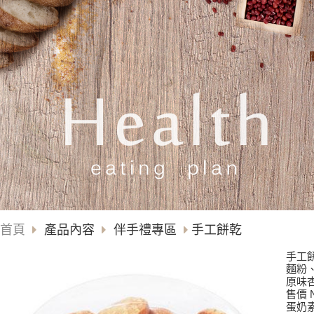
首頁
產品內容
伴手禮專區
手工餅乾
手工
麵粉
原味
售價 N
蛋奶