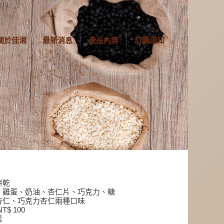
關於佳湘
最新消息
產品內容
訂購須知
餅乾
、雞蛋、奶油、杏仁片、巧克力、糖
杏仁、巧克力杏仁兩種口味
T$ 100
素