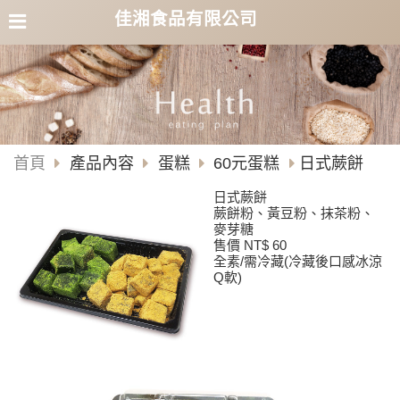
佳湘食品有限公司
首頁
產品內容
蛋糕
60元蛋糕
日式蕨餅
日式蕨餅
蕨餅粉、黃豆粉、抹茶粉、
麥芽糖
售價 NT$ 60
全素/需冷藏(冷藏後口感冰涼
Q軟)