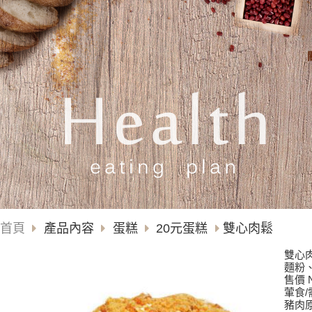
首頁
產品內容
蛋糕
20元蛋糕
雙心肉鬆
雙心
麵粉
售價 N
葷食/
豬肉